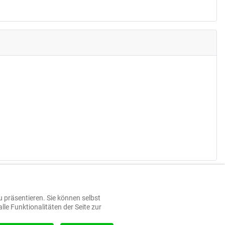
u präsentieren. Sie können selbst
le Funktionalitäten der Seite zur
dern
Bienitz
OSM