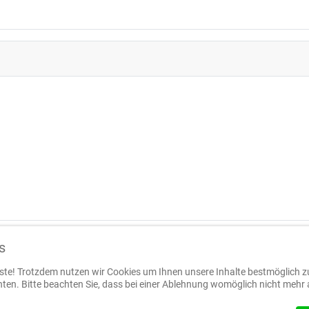
s
enste! Trotzdem nutzen wir Cookies um Ihnen unsere Inhalte bestmöglich z
en. Bitte beachten Sie, dass bei einer Ablehnung womöglich nicht mehr al
Wan
asten
Wie alles begann
Kothbrunngraben
Doelitz