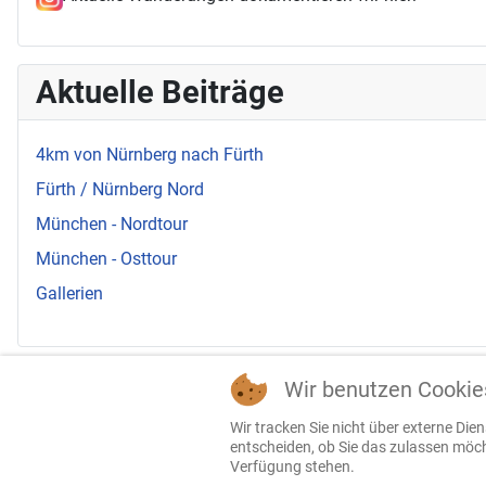
Aktuelle Beiträge
4km von Nürnberg nach Fürth
Fürth / Nürnberg Nord
München - Nordtour
München - Osttour
Gallerien
Stichworte
Wir benutzen Cookie
Wir tracken Sie nicht über externe Di
entscheiden, ob Sie das zulassen möcht
Verfügung stehen.
Domholzschaenke
Boehmerweiher
Windknollen
Forst K